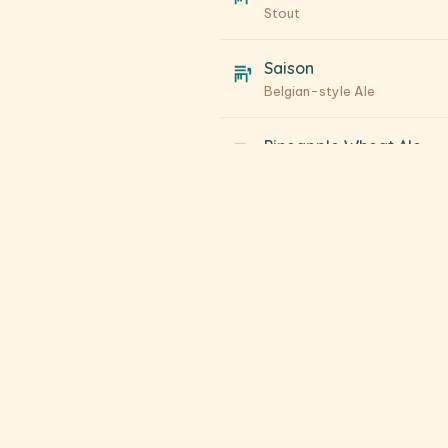
Stout
Saison
Belgian-style Ale
Pineapple Wheat Ale
Fruit Wheat Beer
Watermelon Wheat Ale
Fruit Wheat Beer