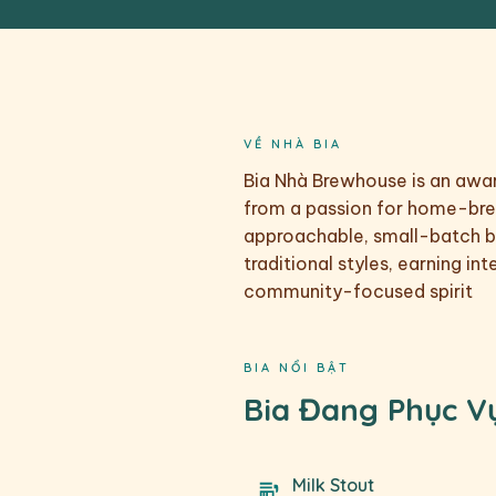
VỀ NHÀ BIA
Bia Nhà Brewhouse is an awar
from a passion for home-brew
approachable, small-batch be
traditional styles, earning in
community-focused spirit
BIA NỔI BẬT
Bia Đang Phục V
Milk Stout