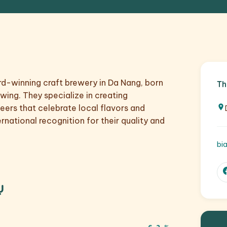
d-winning craft brewery in Da Nang, born
Th
ing. They specialize in creating
ers that celebrate local flavors and
ternational recognition for their quality and
bi
ụ