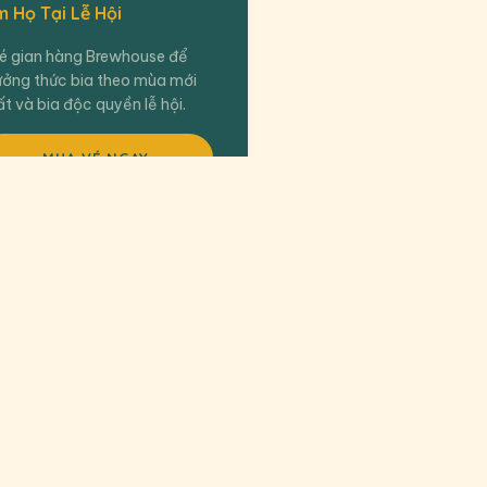
m Họ Tại Lễ Hội
é gian hàng Brewhouse để
ưởng thức bia theo mùa mới
t và bia độc quyền lễ hội.
MUA VÉ NGAY